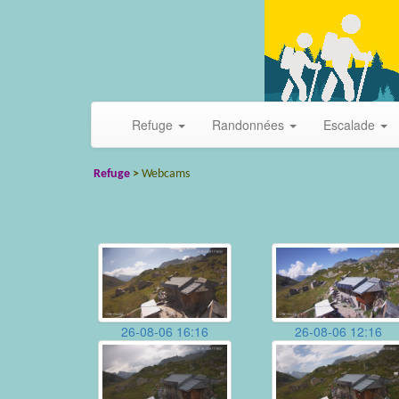
Refuge
Randonnées
Escalade
Refuge
>
Webcams
26-08-06 16:16
26-08-06 12:16